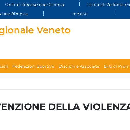
Centri di Preparazione Olimpica
Istituto di Medicina e S
ione Olimpica
Impianti
gionale Veneto
iali
Federazioni Sportive
Discipline Associate
Enti di Prom
ENZIONE DELLA VIOLENZA