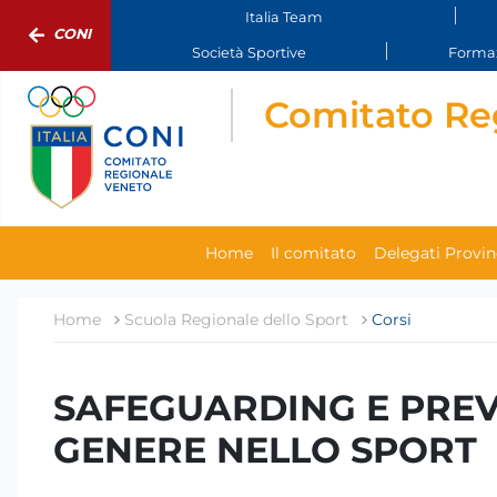
Italia Team
CONI
Società Sportive
Formaz
Comitato Re
Home
Il comitato
Delegati Provinc
Home
Scuola Regionale dello Sport
Corsi
SAFEGUARDING E PREV
GENERE NELLO SPORT