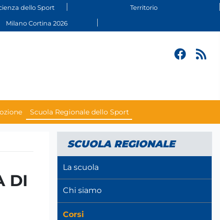
cienza dello Sport
Territorio
Milano Cortina 2026
ozione
Scuola Regionale dello Sport
SCUOLA REGIONALE
La scuola
 DI
Chi siamo
Corsi