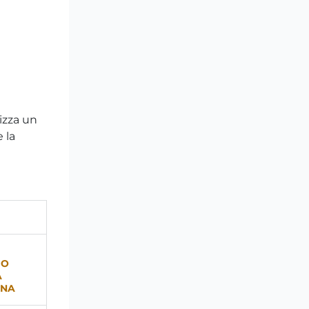
izza un
 la
IO
A
INA