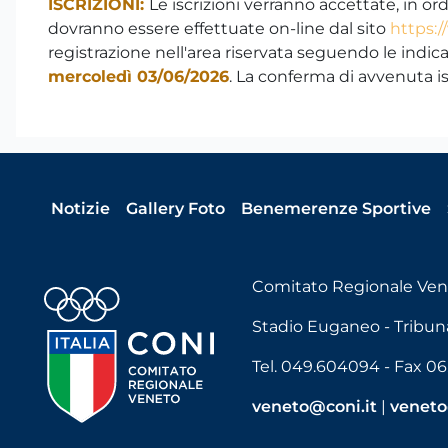
ISCRIZIONI:
Le iscrizioni verranno accettate, in o
dovranno essere effettuate on-line dal sito
https:/
registrazione nell'area riservata seguendo le indica
mercoledì 03/06/2026
. La conferma di avvenuta is
Notizie
Gallery Foto
Benemerenze Sportive
Comitato Regionale Ve
Stadio Euganeo - Tribuna
Tel. 049.604094 - Fax 06
veneto@coni.it
|
veneto