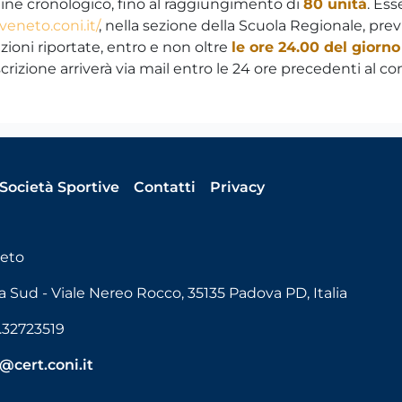
rdine cronologico, fino al raggiungimento di
80 unità
. Ess
/veneto.coni.it/
, nella sezione della Scuola Regionale, prev
zioni riportate, entro e non oltre
le ore 24.00 del giorno
crizione arriverà via mail entro le 24 ore precedenti al c
Società Sportive
Contatti
Privacy
neto
 Sud - Viale Nereo Rocco, 35135 Padova PD, Italia
.32723519
@cert.coni.it