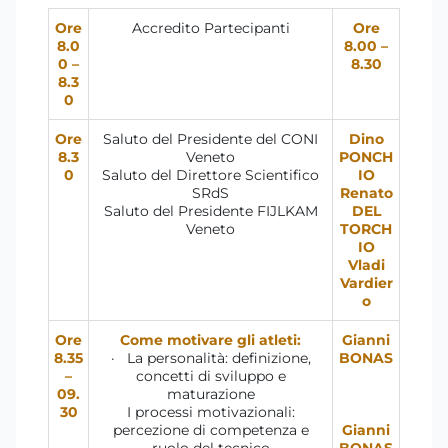
Ore
Accredito Partecipanti
Ore
8.0
8.00 –
0 –
8.30
8.3
0
Ore
Saluto del Presidente del CONI
Dino
8.3
Veneto
PONCH
0
Saluto del Direttore Scientifico
IO
SRdS
Renato
Saluto del Presidente FIJLKAM
DEL
Veneto
TORCH
IO
Vladi
Vardier
o
Ore
Come motivare gli atleti:
Gianni
8.35
· La personalità: definizione,
BONAS
–
concetti di sviluppo e
09.
maturazione
30
I processi motivazionali:
percezione di competenza e
Gianni
ruolo del tecnico
BONAS