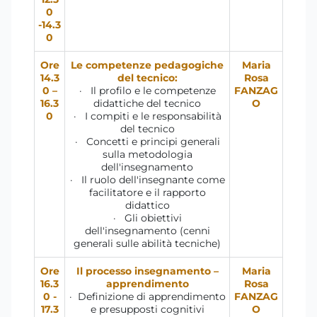
0
-14.3
0
Ore
Le competenze pedagogiche
Maria
14.3
del tecnico:
Rosa
0 –
· Il profilo e le competenze
FANZAG
16.3
didattiche del tecnico
O
0
· I compiti e le responsabilità
del tecnico
· Concetti e principi generali
sulla metodologia
dell'insegnamento
· Il ruolo dell'insegnante come
facilitatore e il rapporto
didattico
· Gli obiettivi
dell'insegnamento (cenni
generali sulle abilità tecniche)
Ore
Il processo insegnamento –
Maria
16.3
apprendimento
Rosa
0 -
· Definizione di apprendimento
FANZAG
17.3
e presupposti cognitivi
O