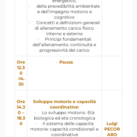
energetico,
· della prevedibilità ambientale
e dell’impegno motorio e
cognitivo
· Concetti e definizioni generali
di allenamento carico fisico
interno e esterno
· Principi fondamentali
dell’allenamento: continuità e
progressività del carico
Ore
·
Pausa
12.3
0
-14.
30
Ore
Sviluppo motorio e capacità
14.3
coordinative:
0 –
· Lo sviluppo motorio. Età
18.3
biologica ed età cronologica
0
· Il sistema delle capacità
Luigi
motorie: capacità condizionali e
PECOR
coordinative
ARO